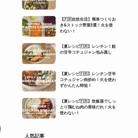
【🇫🇷自炊生活】簡単つくりお
き&ストック野菜5選！火を使
わない！
【夏レシピ🇫🇷】レンチン！鮭
の甘辛コチュジャン包み蒸し
【夏レシピ🇫🇷】レンチン甘辛
コチュジャン肉炒め！火を使わ
ずかんたん時短！
【夏レシピ🇫🇷】炊飯器でしっ
とり鶏むね肉の香味だれ！火を
使わない！
人気記事