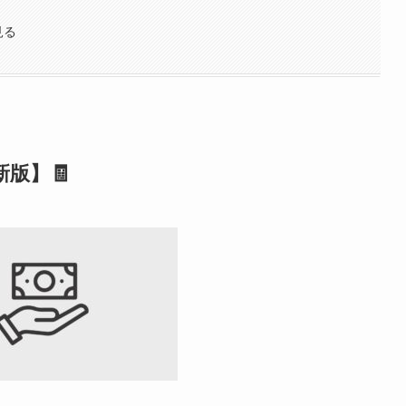
と見る
新版】🧾