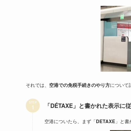
それでは、
空港での免税手続きのやり方
について
STEP
「DÉTAXE」と書かれた表示に
空港についたら、まず「
DETAXE
」と書