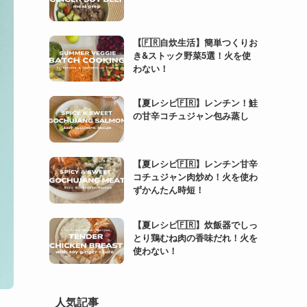
【🇫🇷自炊生活】簡単つくりお
き&ストック野菜5選！火を使
わない！
【夏レシピ🇫🇷】レンチン！鮭
の甘辛コチュジャン包み蒸し
【夏レシピ🇫🇷】レンチン甘辛
コチュジャン肉炒め！火を使わ
ずかんたん時短！
【夏レシピ🇫🇷】炊飯器でしっ
とり鶏むね肉の香味だれ！火を
使わない！
人気記事