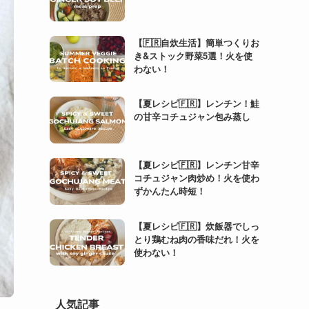
【🇫🇷自炊生活】簡単つくりお
き&ストック野菜5選！火を使
わない！
【夏レシピ🇫🇷】レンチン！鮭
の甘辛コチュジャン包み蒸し
【夏レシピ🇫🇷】レンチン甘辛
コチュジャン肉炒め！火を使わ
ずかんたん時短！
【夏レシピ🇫🇷】炊飯器でしっ
とり鶏むね肉の香味だれ！火を
使わない！
人気記事