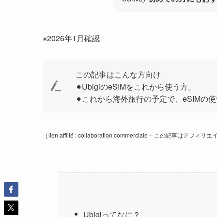
※2026年1月確認
この記事はこんな方向け
⚫︎UbigiのeSIMをこれから使う方。
⚫︎これから海外旅行の予定で、eSIMの
［lien affilié : collaboration commerciale – この記
Ubigiってなに？