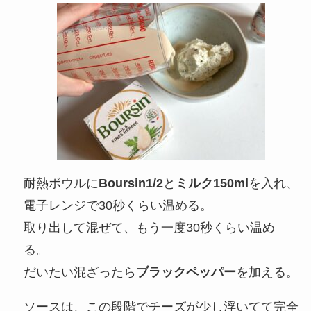
耐熱ボウルに
Boursin1/2
と
ミルク150ml
を入れ、
電子レンジで30秒くらい温める。
取り出して混ぜて、もう一度30秒くらい温め
る。
だいたい混ざったら
ブラックペッパー
を加える。
ソースは、この段階でチーズが少し浮いてて完全