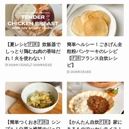
【夏レシピ🇫🇷】炊飯器で
簡単ヘルシー！ごきげん全
しっとり鶏むね肉の香味だ
粒粉パンケーキのレシピ
れ！火を使わない！
【🇫🇷フランス自炊レシ
ピ】
2026年7月29日
2026年8月3日
2026年3月18日
【簡単つくおき🇫🇷】シン
【かんたん自炊🇫🇷】家に
プル！白菜と椎茸のジュワ
あるものでハヤシライス！