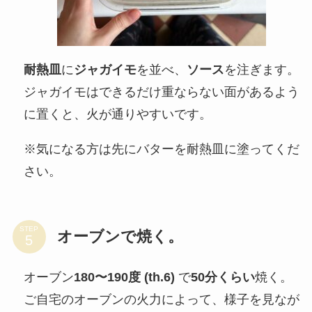
耐熱皿
に
ジャガイモ
を並べ、
ソース
を注ぎます。
ジャガイモはできるだけ重ならない面があるよう
に置くと、火が通りやすいです。
※気になる方は先にバターを耐熱皿に塗ってくだ
さい。
STEP
オーブンで焼く。
オーブン
180〜190度 (th.6)
で
50分くらい
焼く。
ご自宅のオーブンの火力によって、様子を見なが