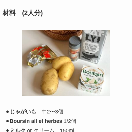
材料 (2人分)
⚫︎
じゃがいも
中2〜3個
⚫︎
Boursin ail et herbes
1/2個
⚫︎
ミルク
or クリーム 150ml