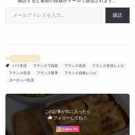
購読すると最新の投稿がメールで送信されます。
メールアドレスを入力...
購読
フランスごはん
パリ生活
フランスで自炊
フランス在住
フランス在住レシピ
フランス生活
フランス留学
フランス自炊レシピ
ヨーロッパ生活
この記事が気に入ったら
フォローしてね！
Follow Me