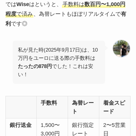
では
Wise
はというと、
手数料は
数百円〜1,000円
程度
で済み
、為替レートもほぼリアルタイムで
有
利
です◎
私が見た時(2025年9月17日)は、10
万円をユーロに送る際の手数料は
たったの878円
でした！これは安
い！
手数料
為替レー
着金スピ
ト
ード
銀行送金
1,500〜
銀行指定
2〜5営業
3,000円
レート
日